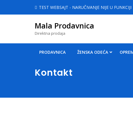
Skip
TEST WEBSAJT - NARUČIVANJE NIJE U FUNKCIJI
to
content
Mala Prodavnica
Skip
to
Direktna prodaja
content
PRODAVNICA
ŽENSKA ODEĆA
OPREM
Kontakt