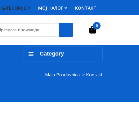
KATEGORIJE
MOJ НАЛОГ
KONTAKT
етрага
0
Cart
:
Category
Mala Prodavnica
Kontakt
>