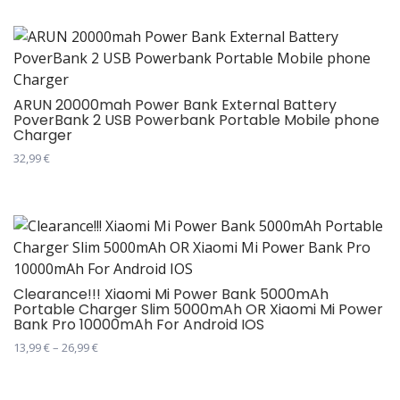
производ
страници
има
производа.
више
варијанти.
Опције
ARUN 20000mah Power Bank External Battery
PoverBank 2 USB Powerbank Portable Mobile phone
могу
Charger
бити
32,99
€
изабране
на
страници
производа.
Clearance!!! Xiaomi Mi Power Bank 5000mAh
Portable Charger Slim 5000mAh OR Xiaomi Mi Power
Bank Pro 10000mAh For Android IOS
Распон
13,99
€
–
26,99
€
цена:
Овај
од
производ
13,99 €