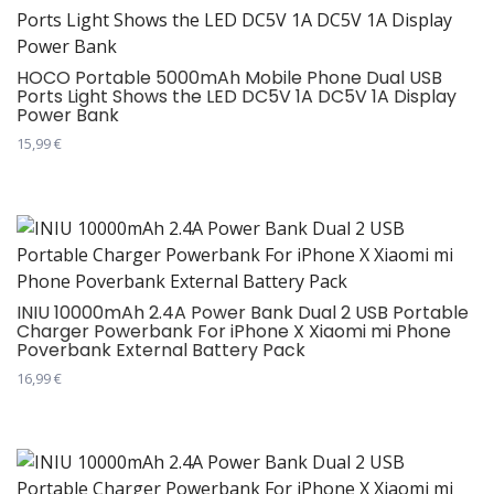
више
варијанти.
Опције
HOCO Portable 5000mAh Mobile Phone Dual USB
Ports Light Shows the LED DC5V 1A DC5V 1A Display
могу
Power Bank
бити
15,99
€
изабране
Овај
на
производ
страници
има
производа.
више
варијанти.
Опције
INIU 10000mAh 2.4A Power Bank Dual 2 USB Portable
Charger Powerbank For iPhone X Xiaomi mi Phone
могу
Poverbank External Battery Pack
бити
16,99
€
изабране
на
страници
производа.