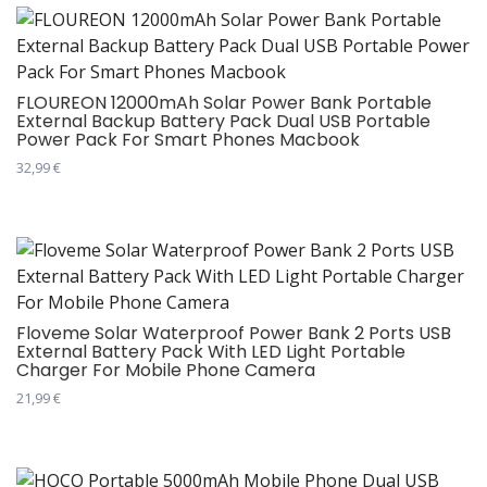
има
до
26,99 €
више
варијанти.
Опције
FLOUREON 12000mAh Solar Power Bank Portable
External Backup Battery Pack Dual USB Portable
могу
Power Pack For Smart Phones Macbook
бити
32,99
€
изабране
Овај
на
производ
страници
има
производа.
више
варијанти.
Опције
Floveme Solar Waterproof Power Bank 2 Ports USB
External Battery Pack With LED Light Portable
могу
Charger For Mobile Phone Camera
бити
21,99
€
изабране
Овај
на
производ
страници
има
производа.