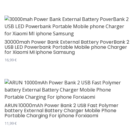
Овај
на
производ
страници
има
производа.
више
варијанти.
Опције
30000mah Power Bank External Battery PoverBank 2
USB LED Powerbank Portable Mobile phone Charger
могу
for Xiaomi MI iphone Samsung
бити
16,99
€
изабране
Овај
на
производ
страници
има
производа.
више
варијанти.
Опције
ARUN 10000mAh Power Bank 2 USB Fast Polymer
battery External Battery Charger Mobile Phone
могу
Portable Charging For iphone Forxiaomi
бити
11,99
€
изабране
Овај
на