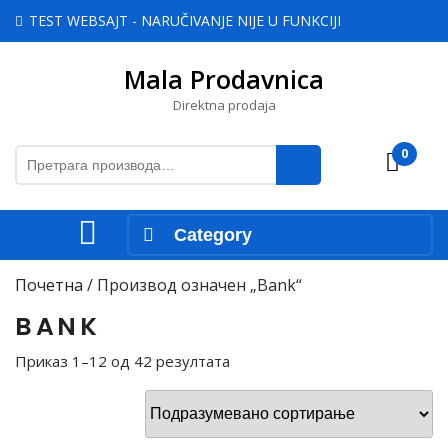
Skip
TEST WEBSAJT - NARUČIVANJE NIJE U FUNKCIJI
to
content
Mala Prodavnica
Skip
to
Direktna prodaja
content
Претрага
0
Cart
за:
Open
Category
Menu
Почетна
/ Производ oзначен „Bank“
BANK
Приказ 1–12 од 42 резултата