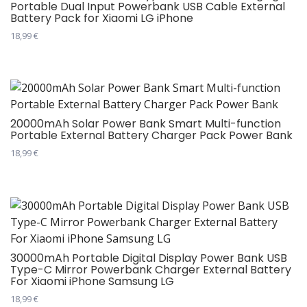
Portable Dual Input Powerbank USB Cable External
Battery Pack for Xiaomi LG iPhone
18,99
€
Овај
производ
има
више
варијанти.
20000mAh Solar Power Bank Smart Multi-function
Portable External Battery Charger Pack Power Bank
Опције
могу
18,99
€
бити
Овај
изабране
производ
на
има
страници
више
производа.
варијанти.
Опције
30000mAh Portable Digital Display Power Bank USB
Type-C Mirror Powerbank Charger External Battery
могу
For Xiaomi iPhone Samsung LG
бити
18,99
€
изабране