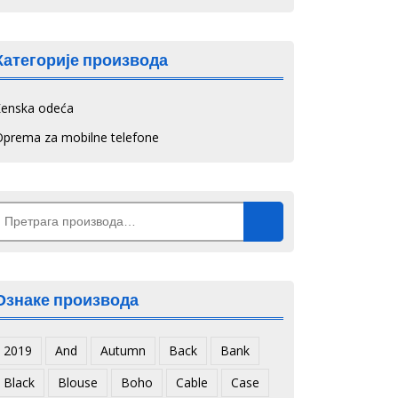
Категорије производа
Ženska odeća
Oprema za mobilne telefone
Претрага
а:
Ознаке производа
2019
And
Autumn
Back
Bank
Black
Blouse
Boho
Cable
Case