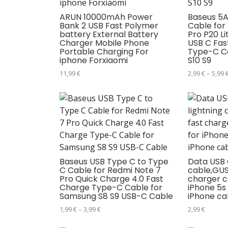
могу
могу
бити
бити
ARUN 10000mAh Power
Baseus 5A
Bank 2 USB Fast Polymer
Cable for
изабране
изабране
battery External Battery
Pro P20 L
на
на
Charger Mobile Phone
USB C Fas
Portable Charging For
Type-C C
страници
страници
iphone Forxiaomi
S10 S9
производа.
производ
11,99
€
2,99
€
–
5,99
Овај
Овај
производ
производ
има
има
више
више
варијанти.
варијанти
Опције
Опције
могу
могу
Baseus USB Type C to Type
Data USB 
C Cable for Redmi Note 7
cable,GUS
бити
бити
Pro Quick Charge 4.0 Fast
charger c
изабране
изабране
Charge Type-C Cable for
iPhone 5s 
Samsung S8 S9 USB-C Cable
iPhone ca
на
на
страници
Распон
страници
1,99
€
–
3,99
€
2,99
€
цена:
производа.
производ
Овај
Овај
од