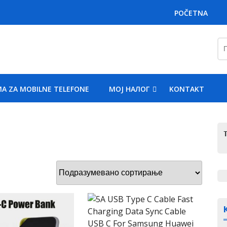
POČETNA
Пр
за
A ZA MOBILNE TELEFONE
MOJ НАЛОГ
KONTAKT