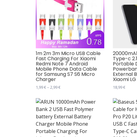
1m 2m 3m Micro USB Cable
20000mAh
Fast Charging For Xiaomi
Type-c 2.
Redmi Note 7 Android
Portable 
Mobile Phone Data Cable
Powerban
for Samsung S7 S6 Micro
External 
Charger
Xiaomi LG
Распон
1,99
€
–
2,99
€
18,99
€
цена:
Овај
Овај
од
производ
производ
1,99 €
има
има
до
2,99 €
више
више
варијанти.
варијанти
Опције
Опције