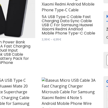
5A USB Type C Cable Fast
Charging Data Sync Cable
USB C For Samsung Huawei
Xiaomi Redmi Andriod
Mobile Phone Type-C Cable
Распон
3,99
€
–
4,99
€
 Power Bank
цена:
1A Fast Charging
Овај
од
Dual Input
производ
3,99 €
k USB Cable
има
до
Battery Pack for
 iPhone
4,99 €
з
више
варијанти.
Опције
могу
бити
изабране
на
.
страници