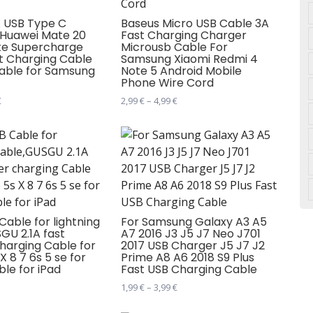
производа.
 USB Type C
Baseus Micro USB Cable 3A
 Huawei Mate 20
Fast Charging Charger
ite Supercharge
Microusb Cable For
t Charging Cable
Samsung Xiaomi Redmi 4
able for Samsung
Note 5 Android Mobile
Phone Wire Cord
а.
Распон
Распон
€
2,99
€
–
4,99
€
цена:
цена:
Овај
од
од
производ
2,99 €
2,99 €
има
до
до
5,99 €
4,99 €
више
.
варијанти.
Опције
могу
Cable for lightning
For Samsung Galaxy A3 A5
GU 2.1A fast
A7 2016 J3 J5 J7 Neo J701
бити
harging Cable for
2017 USB Charger J5 J7 J2
изабране
X 8 7 6s 5 se for
Prime A8 A6 2018 S9 Plus
ble for iPad
Fast USB Charging Cable
на
страници
Распон
1,99
€
–
3,99
€
цена:
а.
производа.
Овај
од