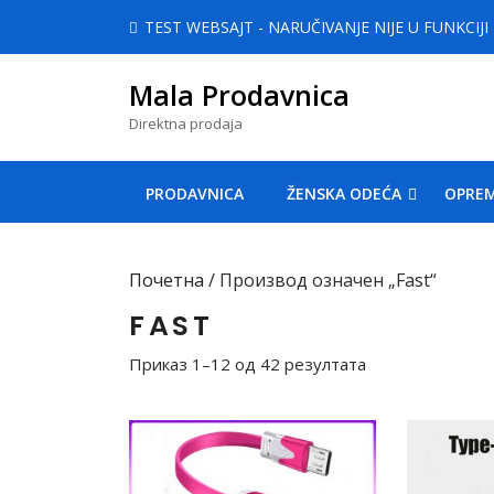
Skip
TEST WEBSAJT - NARUČIVANJE NIJE U FUNKCIJI
to
content
Mala Prodavnica
Skip
to
Direktna prodaja
content
PRODAVNICA
ŽENSKA ODEĆA
OPREM
Почетна
/ Производ oзначен „Fast“
FAST
Приказ 1–12 од 42 резултата