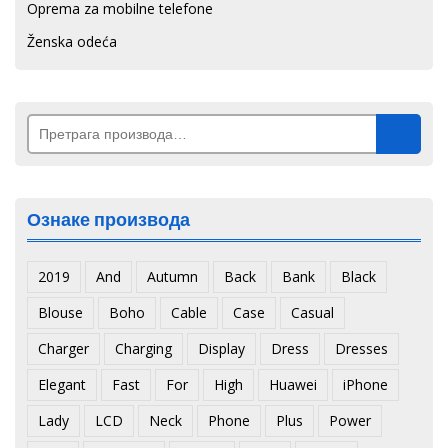
Oprema za mobilne telefone
Ženska odeća
Претрага
за:
Ознаке производа
2019
And
Autumn
Back
Bank
Black
Blouse
Boho
Cable
Case
Casual
Charger
Charging
Display
Dress
Dresses
Elegant
Fast
For
High
Huawei
iPhone
Lady
LCD
Neck
Phone
Plus
Power