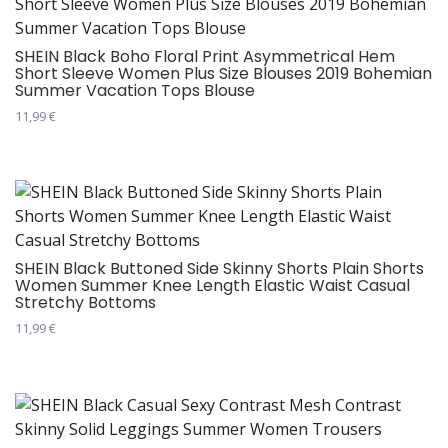
више
варијанти.
Опције
SHEIN Black Boho Floral Print Asymmetrical Hem
Short Sleeve Women Plus Size Blouses 2019 Bohemian
могу
Summer Vacation Tops Blouse
бити
11,99
€
изабране
Овај
на
производ
страници
има
производа.
више
варијанти.
Опције
SHEIN Black Buttoned Side Skinny Shorts Plain Shorts
Women Summer Knee Length Elastic Waist Casual
могу
Stretchy Bottoms
бити
11,99
€
изабране
Овај
на
производ
страници
има
производа.
више