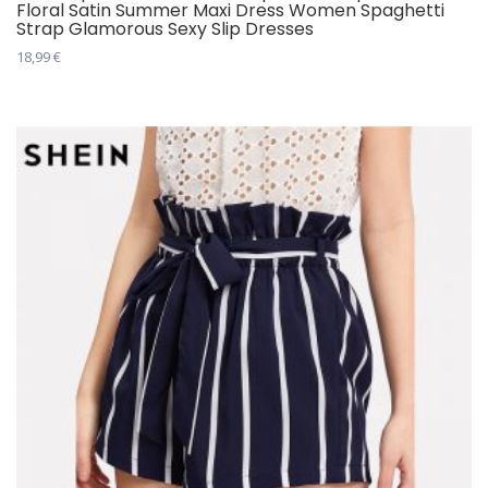
Floral Satin Summer Maxi Dress Women Spaghetti
Strap Glamorous Sexy Slip Dresses
18,99
€
Овај
производ
има
више
варијанти.
Опције
могу
бити
изабране
на
страници
производа.