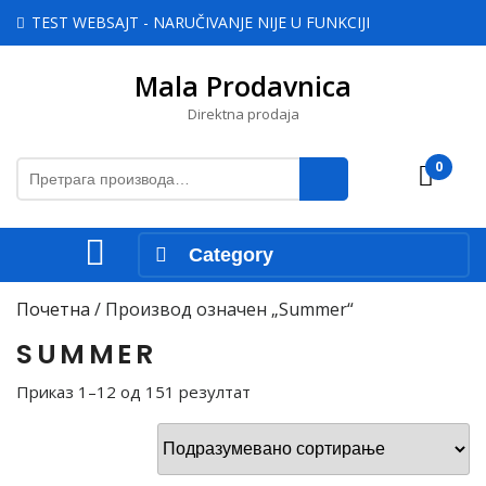
Skip
TEST WEBSAJT - NARUČIVANJE NIJE U FUNKCIJI
to
content
Mala Prodavnica
Skip
to
Direktna prodaja
content
Претрага
0
Cart
за:
Open
Category
Menu
Почетна
/ Производ oзначен „Summer“
SUMMER
Приказ 1–12 од 151 резултат