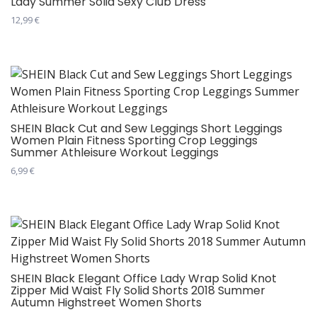
Lady Summer Solid Sexy Club Dress
бити
12,99
€
изабране
Овај
на
производ
страници
има
производа.
више
варијанти.
Опције
SHEIN Black Cut and Sew Leggings Short Leggings
Women Plain Fitness Sporting Crop Leggings
могу
Summer Athleisure Workout Leggings
бити
6,99
€
изабране
Овај
на
производ
страници
има
производа.
више
варијанти.
Опције
SHEIN Black Elegant Office Lady Wrap Solid Knot
Zipper Mid Waist Fly Solid Shorts 2018 Summer
могу
Autumn Highstreet Women Shorts
бити