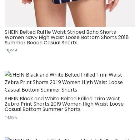
SHEIN Belted Ruffle Waist Striped Boho Shorts
Women Navy High Waist Loose Bottom Shorts 2018
Summer Beach Casual Shorts
15,99
€
Овај
производ
има
више
варијанти.
Опције
SHEIN Black and White Belted Frilled Trim Waist
Zebra Print Shorts 2019 Women High Waist Loose
могу
Casual Bottom Summer Shorts
бити
14,99
€
изабране
Овај
на
производ
страници