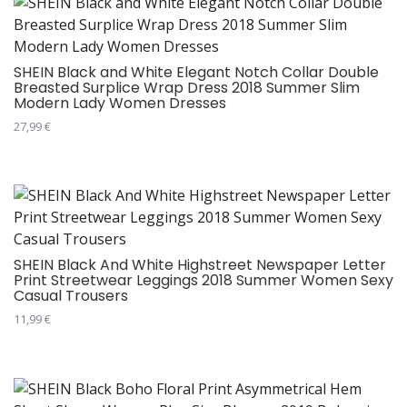
има
производа.
више
варијанти.
Опције
SHEIN Black and White Elegant Notch Collar Double
Breasted Surplice Wrap Dress 2018 Summer Slim
могу
Modern Lady Women Dresses
бити
27,99
€
изабране
Овај
на
производ
страници
има
производа.
више
варијанти.
Опције
SHEIN Black And White Highstreet Newspaper Letter
Print Streetwear Leggings 2018 Summer Women Sexy
могу
Casual Trousers
бити
11,99
€
изабране
Овај
на
производ
страници
има
производа.