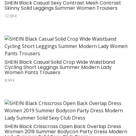
варијанти.
SHEIN Black Casual Sexy Contrast Mesh Contrast
Skinny Solid Leggings Summer Women Trousers
Опције
могу
12,99
€
бити
Овај
изабране
производ
на
има
страници
више
производа.
варијанти.
Опције
SHEIN Black Casual Solid Crop Wide Waistband
Cycling Short Leggings Summer Modern Lady
могу
Women Pants Trousers
бити
8,99
€
изабране
Овај
на
производ
страници
има
производа.
више
варијанти.
Опције
SHEIN Black Crisscross Open Back Overlap Dress
Women 2019 Summer Bodycon Party Dress Modern
могу