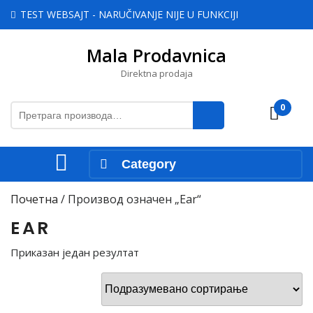
Skip
TEST WEBSAJT - NARUČIVANJE NIJE U FUNKCIJI
to
content
Mala Prodavnica
Skip
to
Direktna prodaja
content
Претрага
0
Cart
за:
Open
Category
Menu
Почетна
/ Производ oзначен „Ear“
EAR
Приказан један резултат