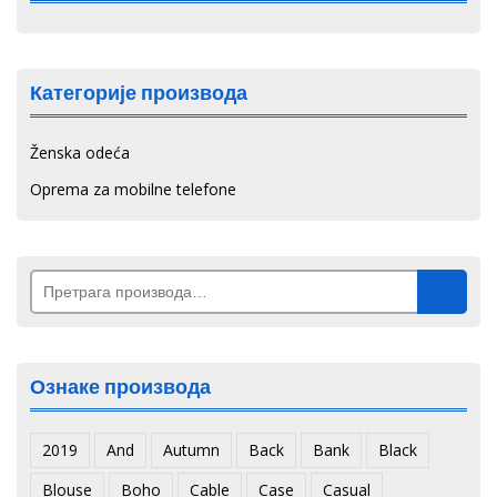
Категорије производа
Ženska odeća
Oprema za mobilne telefone
Претрага
за:
Ознаке производа
2019
And
Autumn
Back
Bank
Black
Blouse
Boho
Cable
Case
Casual