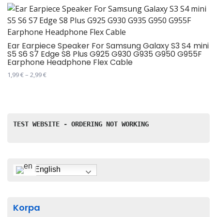
Ear Earpiece Speaker For Samsung Galaxy S3 S4 mini
S5 S6 S7 Edge S8 Plus G925 G930 G935 G950 G955F
Earphone Headphone Flex Cable
Распон
1,99
€
–
2,99
€
цена:
Овај
од
производ
1,99 €
има
до
2,99 €
више
TEST WEBSITE - ORDERING NOT WORKING
варијанти.
Опције
могу
бити
English
изабране
на
страници
Korpa
производа.