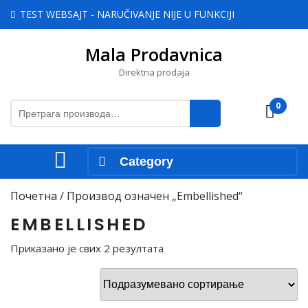
Skip
TEST WEBSAJT - NARUČIVANJE NIJE U FUNKCIJI
to
content
Mala Prodavnica
Skip
to
Direktna prodaja
content
Претрага
0
Cart
за:
Open
Category
Menu
Почетна
/ Производ oзначен „Embellished“
EMBELLISHED
Приказано је свих 2 резултата