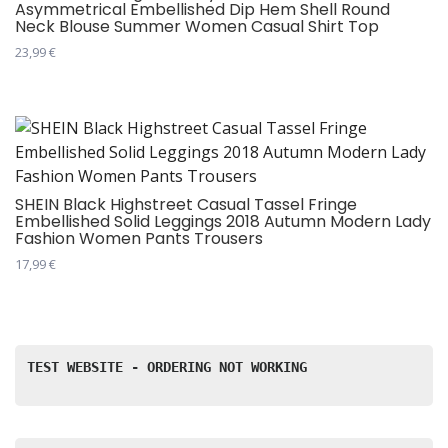
Asymmetrical Embellished Dip Hem Shell Round
Neck Blouse Summer Women Casual Shirt Top
23,99
€
Овај
производ
има
више
варијанти.
Опције
SHEIN Black Highstreet Casual Tassel Fringe
Embellished Solid Leggings 2018 Autumn Modern Lady
могу
Fashion Women Pants Trousers
бити
17,99
€
изабране
Овај
на
производ
страници
има
производа.
више
TEST WEBSITE - ORDERING NOT WORKING
варијанти.
Опције
могу