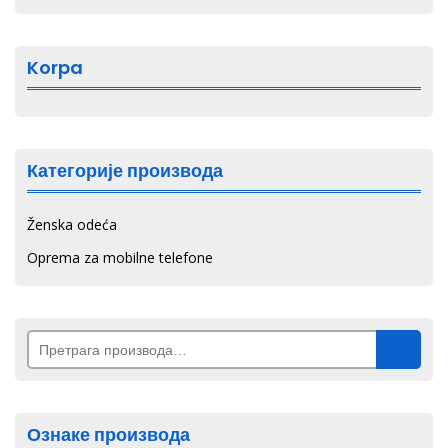
бити
изабране
на
Korpa
страници
производа.
Категорије производа
Ženska odeća
Oprema za mobilne telefone
Претрага
за:
Ознаке производа