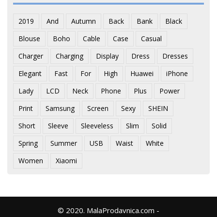
2019
And
Autumn
Back
Bank
Black
Blouse
Boho
Cable
Case
Casual
Charger
Charging
Display
Dress
Dresses
Elegant
Fast
For
High
Huawei
iPhone
Lady
LCD
Neck
Phone
Plus
Power
Print
Samsung
Screen
Sexy
SHEIN
Short
Sleeve
Sleeveless
Slim
Solid
Spring
Summer
USB
Waist
White
Women
Xiaomi
© 2020. MalaProdavnica.com -