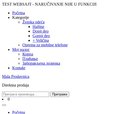
Skip
TEST WEBSAJT - NARUČIVANJE NIJE U FUNKCIJI
to
Početna
content
Skip
Kategorije
to
Ženska odeća
content
Haljine
Donji deo
Gornji deo
+ Veličina
Oprema za mobilne telefone
Moj налог
Корпа
Плаћање
Заборављена лозинка
Kontakt
Mala Prodavnica
Direktna prodaja
Претрага
Претражи
за:
Cart
0
Open
Menu
Početna