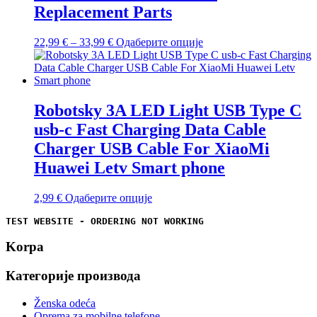
Replacement Parts
Распон
Овај
22,99
€
–
33,99
€
Одаберите опције
цена:
производ
од
има
22,99 €
више
до
варијанти.
33,99 €
Опције
Robotsky 3A LED Light USB Type C
могу
usb-c Fast Charging Data Cable
бити
изабране
Charger USB Cable For XiaoMi
на
Huawei Letv Smart phone
страници
производа.
Овај
2,99
€
Одаберите опције
производ
TEST WEBSITE - ORDERING NOT WORKING
има
више
Korpa
варијанти.
Опције
могу
Категорије производа
бити
изабране
Ženska odeća
на
Oprema za mobilne telefone