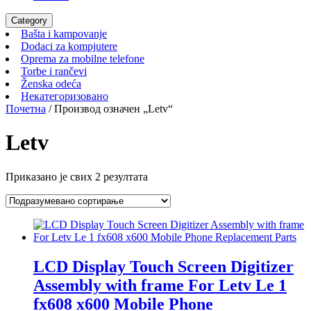
Category
Bašta
Bašta i kampovanje
i
Dodaci
Dodaci za kompjutere
kampovanje
za
Oprema
Oprema za mobilne telefone
Torbe
kompjutere
za
Torbe i rančevi
Ženska
i
mobilne
Ženska odeća
odeća
rančevi
Некатегоризовано
telefone
Некатегоризовано
Почетна
/ Производ oзначен „Letv“
Letv
Приказано је свих 2 резултата
LCD Display Touch Screen Digitizer
Assembly with frame For Letv Le 1
fx608 x600 Mobile Phone