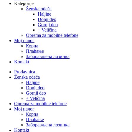
Kategorije
Ženska odeća
Haljine
Donji deo
Gornji deo
+ Veličina
Oprema za mobilne telefone
Moj налог
Корпа
Плаћање
Заборављена лозинка
Kontakt
Close
Prodavnica
Menu
Ženska odeća
Haljine
Donji deo
Gornji deo
+ Veličina
Oprema za mobilne telefone
Moj налог
Корпа
Плаћање
Заборављена лозинка
Kontakt