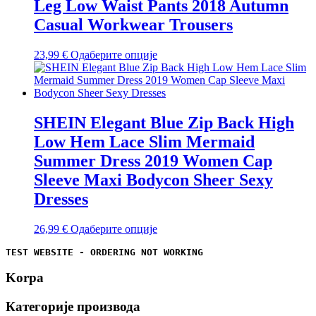
Leg Low Waist Pants 2018 Autumn
Casual Workwear Trousers
Овај
23,99
€
Одаберите опције
производ
има
више
варијанти.
Опције
SHEIN Elegant Blue Zip Back High
могу
Low Hem Lace Slim Mermaid
бити
изабране
Summer Dress 2019 Women Cap
на
Sleeve Maxi Bodycon Sheer Sexy
страници
производа.
Dresses
Овај
26,99
€
Одаберите опције
производ
TEST WEBSITE - ORDERING NOT WORKING
има
више
Korpa
варијанти.
Опције
могу
Категорије производа