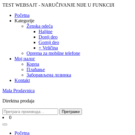
Skip
TEST WEBSAJT - NARUČIVANJE NIJE U FUNKCIJI
to
Početna
content
Skip
Kategorije
to
Ženska odeća
content
Haljine
Donji deo
Gornji deo
+ Veličina
Oprema za mobilne telefone
Moj налог
Корпа
Плаћање
Заборављена лозинка
Kontakt
Mala Prodavnica
Direktna prodaja
Претрага
Претражи
за:
Cart
0
Open
Menu
Početna