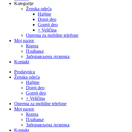
Kategorije
Ženska odeća
Haljine
Donji deo
Gornji deo
+ Veličina
Oprema za mobilne telefone
Moj налог
Корпа
Плаћање
Заборављена лозинка
Kontakt
Close
Prodavnica
Menu
Ženska odeća
Haljine
Donji deo
Gornji deo
+ Veličina
Oprema za mobilne telefone
Moj налог
Корпа
Плаћање
Заборављена лозинка
Kontakt