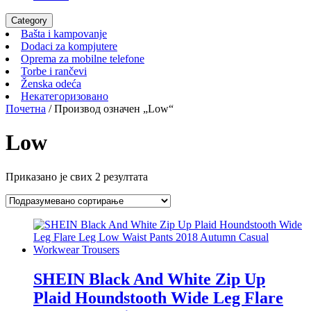
Category
Bašta
Bašta i kampovanje
i
Dodaci
Dodaci za kompjutere
kampovanje
za
Oprema
Oprema za mobilne telefone
Torbe
kompjutere
za
Torbe i rančevi
Ženska
i
mobilne
Ženska odeća
odeća
rančevi
Некатегоризовано
telefone
Некатегоризовано
Почетна
/ Производ oзначен „Low“
Low
Приказано је свих 2 резултата
SHEIN Black And White Zip Up
Plaid Houndstooth Wide Leg Flare