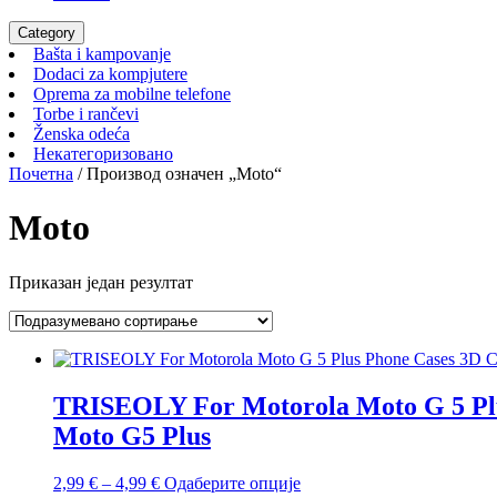
Category
Bašta
Bašta i kampovanje
i
Dodaci
Dodaci za kompjutere
kampovanje
za
Oprema
Oprema za mobilne telefone
Torbe
kompjutere
za
Torbe i rančevi
Ženska
i
mobilne
Ženska odeća
odeća
rančevi
Некатегоризовано
telefone
Некатегоризовано
Почетна
/ Производ oзначен „Moto“
Moto
Приказан један резултат
TRISEOLY For Motorola Moto G 5 Plus
Moto G5 Plus
Распон
Овај
2,99
€
–
4,99
€
Одаберите опције