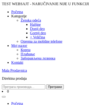
Skip
TEST WEBSAJT - NARUČIVANJE NIJE U FUNKCIJI
to
Početna
content
Skip
Kategorije
to
Ženska odeća
content
Haljine
Donji deo
Gornji deo
+ Veličina
Oprema za mobilne telefone
Moj налог
Корпа
Плаћање
Заборављена лозинка
Kontakt
Mala Prodavnica
Direktna prodaja
Претрага
Претражи
за:
Cart
0
Open
Menu
Početna