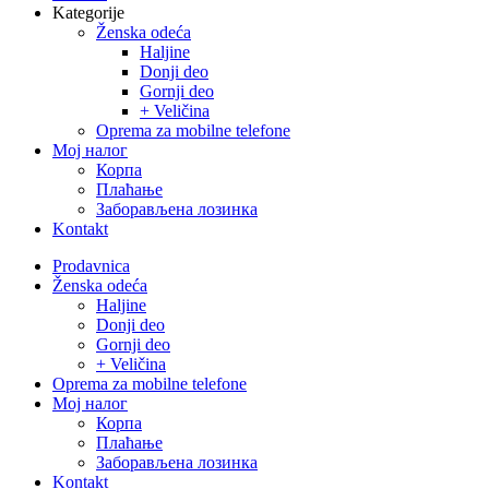
Kategorije
Ženska odeća
Haljine
Donji deo
Gornji deo
+ Veličina
Oprema za mobilne telefone
Moj налог
Корпа
Плаћање
Заборављена лозинка
Kontakt
Close
Prodavnica
Menu
Ženska odeća
Haljine
Donji deo
Gornji deo
+ Veličina
Oprema za mobilne telefone
Moj налог
Корпа
Плаћање
Заборављена лозинка
Kontakt