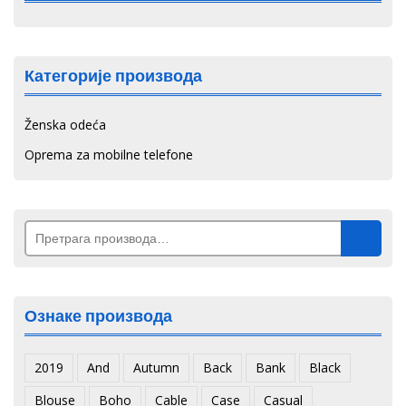
Категорије производа
Ženska odeća
Oprema za mobilne telefone
Претрага
за:
Ознаке производа
2019
And
Autumn
Back
Bank
Black
Blouse
Boho
Cable
Case
Casual