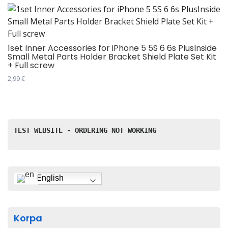
1set Inner Accessories for iPhone 5 5S 6 6s PlusInside
Small Metal Parts Holder Bracket Shield Plate Set Kit
+ Full screw
2,99
€
Овај
производ
има
више
TEST WEBSITE - ORDERING NOT WORKING
варијанти.
Опције
могу
бити
English
изабране
на
страници
Korpa
производа.