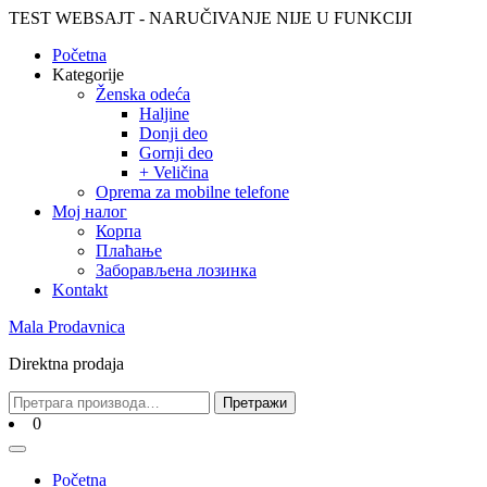
Skip
TEST WEBSAJT - NARUČIVANJE NIJE U FUNKCIJI
to
Početna
content
Skip
Kategorije
to
Ženska odeća
content
Haljine
Donji deo
Gornji deo
+ Veličina
Oprema za mobilne telefone
Moj налог
Корпа
Плаћање
Заборављена лозинка
Kontakt
Mala Prodavnica
Direktna prodaja
Претрага
Претражи
за:
Cart
0
Open
Menu
Početna