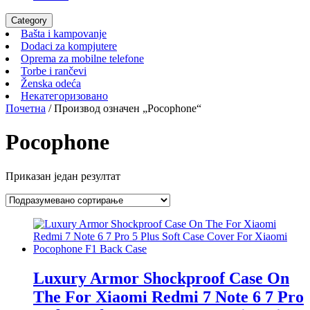
Category
Bašta
Bašta i kampovanje
i
Dodaci
Dodaci za kompjutere
kampovanje
za
Oprema
Oprema za mobilne telefone
Torbe
kompjutere
za
Torbe i rančevi
Ženska
i
mobilne
Ženska odeća
odeća
rančevi
Некатегоризовано
telefone
Некатегоризовано
Почетна
/ Производ oзначен „Pocophone“
Pocophone
Приказан један резултат
Luxury Armor Shockproof Case On
The For Xiaomi Redmi 7 Note 6 7 Pro