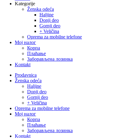
Kategorije
Ženska odeća
Haljine
Donji deo
Gornji deo
+ Veličina
Oprema za mobilne telefone
Moj налог
Корпа
Плаћање
Заборављена лозинка
Kontakt
Close
Prodavnica
Menu
Ženska odeća
Haljine
Donji deo
Gornji deo
+ Veličina
Oprema za mobilne telefone
Moj налог
Корпа
Плаћање
Заборављена лозинка
Kontakt