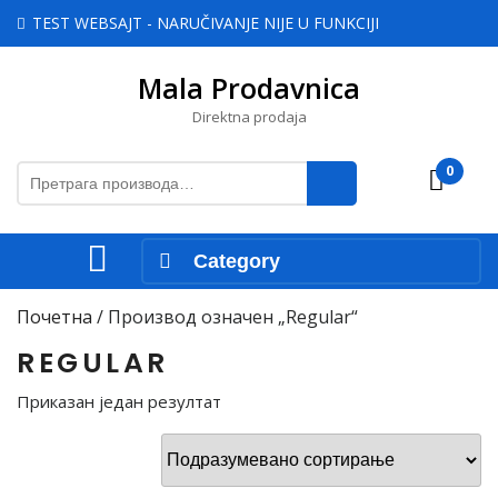
Skip
TEST WEBSAJT - NARUČIVANJE NIJE U FUNKCIJI
to
content
Mala Prodavnica
Skip
to
Direktna prodaja
content
Претрага
0
Cart
за:
Open
Category
Menu
Почетна
/ Производ oзначен „Regular“
REGULAR
Приказан један резултат