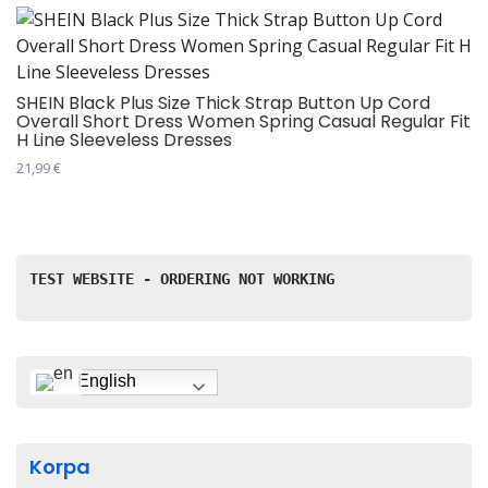
SHEIN Black Plus Size Thick Strap Button Up Cord
Overall Short Dress Women Spring Casual Regular Fit
H Line Sleeveless Dresses
21,99
€
Овај
производ
има
више
TEST WEBSITE - ORDERING NOT WORKING
варијанти.
Опције
могу
бити
English
изабране
на
страници
Korpa
производа.