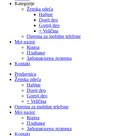
Kategorije
Ženska odeća
Haljine
Donji deo
Gornji deo
+ Veličina
Oprema za mobilne telefone
Moj налог
Корпа
Плаћање
Заборављена лозинка
Kontakt
Close
Prodavnica
Menu
Ženska odeća
Haljine
Donji deo
Gornji deo
+ Veličina
Oprema za mobilne telefone
Moj налог
Корпа
Плаћање
Заборављена лозинка
Kontakt