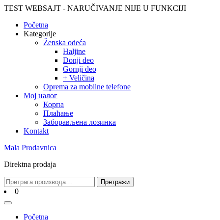
Skip
TEST WEBSAJT - NARUČIVANJE NIJE U FUNKCIJI
to
Početna
content
Skip
Kategorije
to
Ženska odeća
content
Haljine
Donji deo
Gornji deo
+ Veličina
Oprema za mobilne telefone
Moj налог
Корпа
Плаћање
Заборављена лозинка
Kontakt
Mala Prodavnica
Direktna prodaja
Претрага
Претражи
за:
Cart
0
Open
Menu
Početna