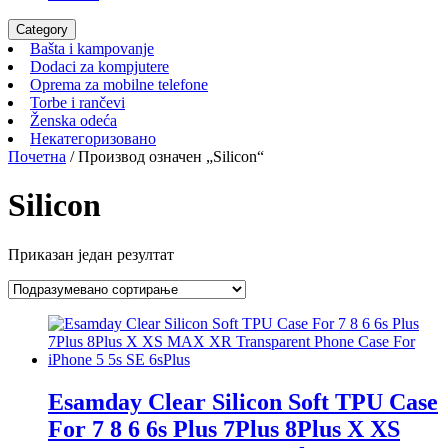
Category
Bašta
Bašta i kampovanje
i
Dodaci
Dodaci za kompjutere
kampovanje
za
Oprema
Oprema za mobilne telefone
Torbe
kompjutere
za
Torbe i rančevi
Ženska
i
mobilne
Ženska odeća
odeća
rančevi
Некатегоризовано
telefone
Некатегоризовано
Почетна
/ Производ oзначен „Silicon“
Silicon
Приказан један резултат
Esamday Clear Silicon Soft TPU Case
For 7 8 6 6s Plus 7Plus 8Plus X XS