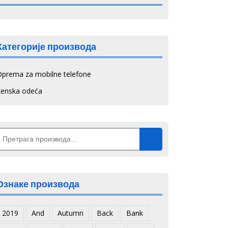
Категорије производа
Oprema za mobilne telefone
Ženska odeća
Претрага
а:
Ознаке производа
2019
And
Autumn
Back
Bank