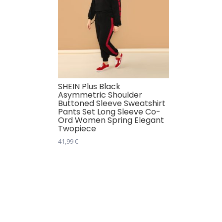
SHEIN Plus Black
Asymmetric Shoulder
Buttoned Sleeve Sweatshirt
Pants Set Long Sleeve Co-
Ord Women Spring Elegant
Twopiece
41,99
€
Овај
производ
има
више
варијанти.
Опције