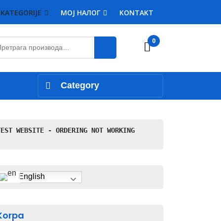
KATEGORIJE
MOJ НАЛОГ
KONTAKT
етрага
0
Cart
:
Category
TEST WEBSITE - ORDERING NOT WORKING
English
Korpa