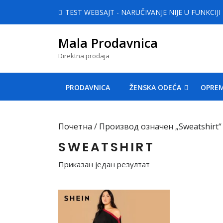
Skip
TEST WEBSAJT - NARUČIVANJE NIJE U FUNKCIJI
to
content
Mala Prodavnica
Skip
to
Direktna prodaja
content
PRODAVNICA
ŽENSKA ODEĆA
OPREM
Почетна
/ Производ oзначен „Sweatshirt“
SWEATSHIRT
Приказан један резултат