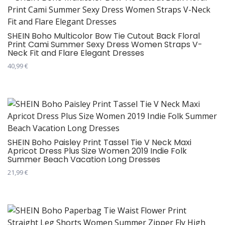
више
варијанти.
Опције
SHEIN Boho Multicolor Bow Tie Cutout Back Floral
Print Cami Summer Sexy Dress Women Straps V-
могу
Neck Fit and Flare Elegant Dresses
бити
40,99
€
изабране
Овај
на
производ
страници
има
производа.
више
варијанти.
Опције
SHEIN Boho Paisley Print Tassel Tie V Neck Maxi
Apricot Dress Plus Size Women 2019 Indie Folk
могу
Summer Beach Vacation Long Dresses
бити
21,99
€
изабране
Овај
на
производ
страници
има
производа.
више