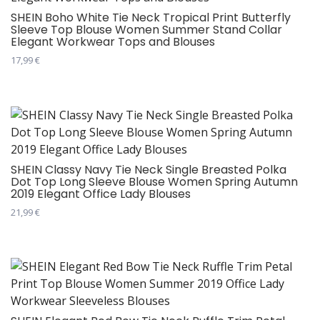
Опције
SHEIN Boho White Tie Neck Tropical Print Butterfly
Sleeve Top Blouse Women Summer Stand Collar
могу
Elegant Workwear Tops and Blouses
бити
17,99
€
изабране
Овај
на
производ
страници
има
производа.
више
варијанти.
Опције
SHEIN Classy Navy Tie Neck Single Breasted Polka
Dot Top Long Sleeve Blouse Women Spring Autumn
могу
2019 Elegant Office Lady Blouses
бити
21,99
€
изабране
Овај
на
производ
страници
има
производа.
више
варијанти.
Опције