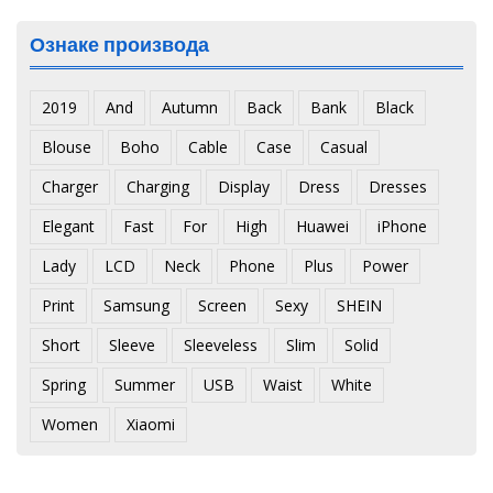
Ознаке производа
2019
And
Autumn
Back
Bank
Black
Blouse
Boho
Cable
Case
Casual
Charger
Charging
Display
Dress
Dresses
Elegant
Fast
For
High
Huawei
iPhone
Lady
LCD
Neck
Phone
Plus
Power
Print
Samsung
Screen
Sexy
SHEIN
Short
Sleeve
Sleeveless
Slim
Solid
Spring
Summer
USB
Waist
White
Women
Xiaomi