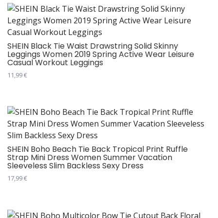
SHEIN Black Tie Waist Drawstring Solid Skinny
Leggings Women 2019 Spring Active Wear Leisure
Casual Workout Leggings
11,99
€
Овај
производ
има
више
варијанти.
Опције
SHEIN Boho Beach Tie Back Tropical Print Ruffle
Strap Mini Dress Women Summer Vacation
могу
Sleeveless Slim Backless Sexy Dress
бити
17,99
€
изабране
Овај
на
производ
страници
има
производа.