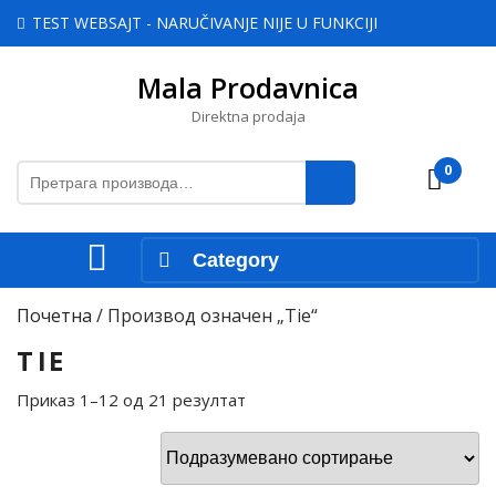
Skip
TEST WEBSAJT - NARUČIVANJE NIJE U FUNKCIJI
to
content
Mala Prodavnica
Skip
to
Direktna prodaja
content
Претрага
0
Cart
за:
Open
Category
Menu
Почетна
/ Производ oзначен „Tie“
TIE
Приказ 1–12 од 21 резултат