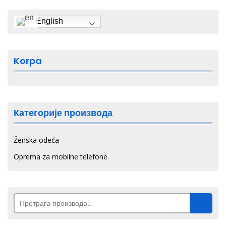
изабране
English
на
страници
производа.
Korpa
Категорије производа
Ženska odeća
Oprema za mobilne telefone
Претрага
за: