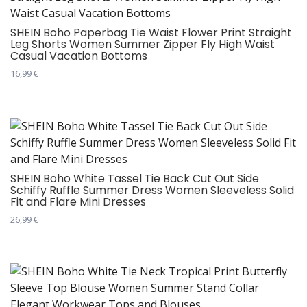
варијанти.
Опције
SHEIN Boho Paperbag Tie Waist Flower Print Straight
Leg Shorts Women Summer Zipper Fly High Waist
могу
Casual Vacation Bottoms
бити
16,99
€
изабране
Овај
на
производ
страници
има
производа.
више
варијанти.
Опције
SHEIN Boho White Tassel Tie Back Cut Out Side
Schiffy Ruffle Summer Dress Women Sleeveless Solid
могу
Fit and Flare Mini Dresses
бити
26,99
€
изабране
Овај
на
производ
страници
има
производа.
више
варијанти.