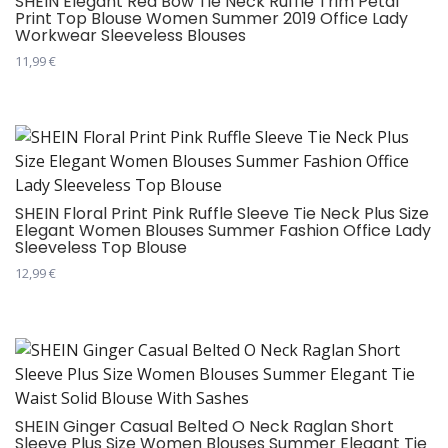
SHEIN Elegant Red Bow Tie Neck Ruffle Trim Petal
Print Top Blouse Women Summer 2019 Office Lady
могу
Workwear Sleeveless Blouses
бити
11,99
€
изабране
Овај
на
производ
страници
има
производа.
више
варијанти.
Опције
SHEIN Floral Print Pink Ruffle Sleeve Tie Neck Plus Size
Elegant Women Blouses Summer Fashion Office Lady
могу
Sleeveless Top Blouse
бити
12,99
€
изабране
Овај
на
производ
страници
има
производа.
више
варијанти.
Опције
SHEIN Ginger Casual Belted O Neck Raglan Short
Sleeve Plus Size Women Blouses Summer Elegant Tie
могу