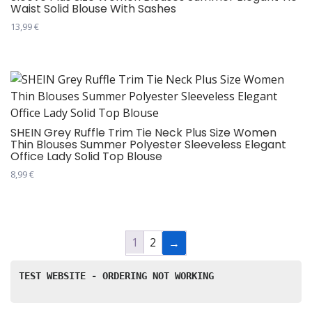
Waist Solid Blouse With Sashes
бити
13,99
€
изабране
Овај
на
производ
страници
има
производа.
више
варијанти.
Опције
SHEIN Grey Ruffle Trim Tie Neck Plus Size Women
Thin Blouses Summer Polyester Sleeveless Elegant
могу
Office Lady Solid Top Blouse
бити
8,99
€
изабране
Овај
на
производ
страници
има
производа.
1
2
→
више
варијанти.
Опције
TEST WEBSITE - ORDERING NOT WORKING
могу
бити