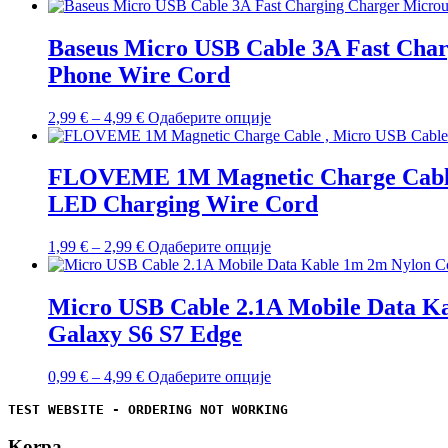
цена:
производ
од
има
1,99 €
више
Baseus Micro USB Cable 3A Fast Char
до
варијанти.
Phone Wire Cord
3,99 €
Опције
могу
бити
Распон
Овај
2,99
€
–
4,99
€
Одаберите опције
изабране
цена:
производ
на
од
има
страници
2,99 €
више
FLOVEME 1M Magnetic Charge Cable 
производа.
до
варијанти.
LED Charging Wire Cord
4,99 €
Опције
могу
бити
Распон
Овај
1,99
€
–
2,99
€
Одаберите опције
изабране
цена:
производ
на
од
има
страници
1,99 €
више
Micro USB Cable 2.1A Mobile Data Ka
производа.
до
варијанти.
Galaxy S6 S7 Edge
2,99 €
Опције
могу
бити
Распон
Овај
0,99
€
–
4,99
€
Одаберите опције
изабране
цена:
производ
на
TEST WEBSITE - ORDERING NOT WORKING
од
има
страници
0,99 €
више
производа.
Korpa
до
варијанти.