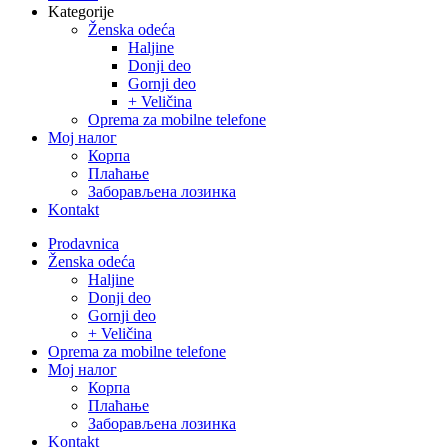
Kategorije
Ženska odeća
Haljine
Donji deo
Gornji deo
+ Veličina
Oprema za mobilne telefone
Moj налог
Корпа
Плаћање
Заборављена лозинка
Kontakt
Close
Prodavnica
Menu
Ženska odeća
Haljine
Donji deo
Gornji deo
+ Veličina
Oprema za mobilne telefone
Moj налог
Корпа
Плаћање
Заборављена лозинка
Kontakt