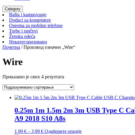
Category
Bašta
Bašta i kampovanje
i
Dodaci
Dodaci za kompjutere
kampovanje
za
Oprema
Oprema za mobilne telefone
Torbe
kompjutere
za
Torbe i rančevi
Ženska
i
mobilne
Ženska odeća
odeća
rančevi
Некатегоризовано
telefone
Некатегоризовано
Почетна
/ Производ oзначен „Wire“
Wire
Приказано је свих 4 резултата
0.25m 1m 1.5m 2m 3m USB Type C Cab
A9 2018 S10 A8s
Распон
Овај
1,99
€
–
3,99
€
Одаберите опције