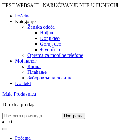
Skip
TEST WEBSAJT - NARUČIVANJE NIJE U FUNKCIJI
to
Početna
content
Skip
Kategorije
to
Ženska odeća
content
Haljine
Donji deo
Gornji deo
+ Veličina
Oprema za mobilne telefone
Moj налог
Корпа
Плаћање
Заборављена лозинка
Kontakt
Mala Prodavnica
Direktna prodaja
Претрага
Претражи
за:
Cart
0
Open
Menu
Početna