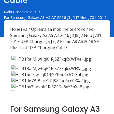
Cable
Mala Prodavnica
> >
For Samsung Galaxy A3 A5 A7 2016 J3 J5 J7 Neo J701 2017
USB Charger J5 J7 J2 Prime A8 A6 2018 S9 Plus Fast USB
Charging Cable
Почетна
/
Oprema za mobilne telefone
/ For
Samsung Galaxy A3 A5 A7 2016 J3 J5 J7 Neo J701
2017 USB Charger J5 J7 J2 Prime A8 A6 2018 S9
Plus Fast USB Charging Cable
For Samsung Galaxy A3