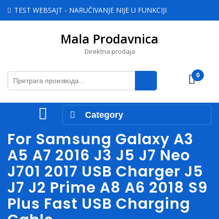
Skip
TEST WEBSAJT - NARUČIVANJE NIJE U FUNKCIJI
to
content
Mala Prodavnica
Skip
to
Direktna prodaja
content
Претрага
0
Cart
за:
Open
Category
Menu
For Samsung Galaxy A3
A5 A7 2016 J3 J5 J7 Neo
J701 2017 USB Charger J5
J7 J2 Prime A8 A6 2018 S9
Plus Fast USB Charging