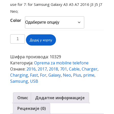
use for 7: for Samsung Galaxy A3 A5 A7 2016 J3 J5 J7
Neo;
Color
For
Додај у корпу
Samsung
Galaxy
A3
Шифра производа:
10329
A5
Категорија:
Oprema za mobilne telefone
A7
Ознаке:
2016
,
2017
,
2018
,
701
,
Cable
,
Charger
,
2016
Charging
,
Fast
,
For
,
Galaxy
,
Neo
,
Plus
,
prime
,
J3
Samsung
,
USB
J5
J7
Опис
Додатне информације
Neo
J701
Рецензије (0)
2017