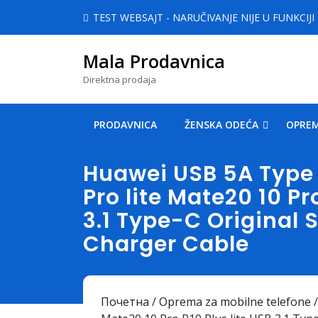
Skip
TEST WEBSAJT - NARUČIVANJE NIJE U FUNKCIJI
to
content
Mala Prodavnica
Skip
to
Direktna prodaja
content
PRODAVNICA
ŽENSKA ODEĆA
OPREM
Huawei USB 5A Type 
Pro lite Mate20 10 Pr
3.1 Type-C Original
Charger Cable
Почетна
/
Oprema za mobilne telefone
/