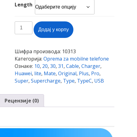
Length
Huawei
Додај у корпу
USB
5A
Type
Шифра производа:
10313
C
Категорија:
Oprema za mobilne telefone
Cable
Ознаке:
10
,
20
,
30
,
31
,
Cable
,
Charger
,
P30
Huawei
,
lite
,
Mate
,
Original
,
Plus
,
Pro
,
P20
Super
,
Supercharge
,
Type
,
TypeC
,
USB
Pro
lite
Mate20
Рецензије (0)
10
Pro
P10
Plus
lite