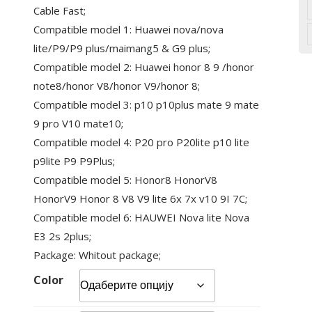
Cable Fast;
Compatible model 1: Huawei nova/nova
lite/P9/P9 plus/maimang5 & G9 plus;
Compatible model 2: Huawei honor 8 9 /honor
note8/honor V8/honor V9/honor 8;
Compatible model 3: p10 p10plus mate 9 mate
9 pro V10 mate10;
Compatible model 4: P20 pro P20lite p10 lite
p9lite P9 P9Plus;
Compatible model 5: Honor8 HonorV8
HonorV9 Honor 8 V8 V9 lite 6x 7x v10 9I 7C;
Compatible model 6: HAUWEI Nova lite Nova
E3 2s 2plus;
Package: Whitout package;
Color