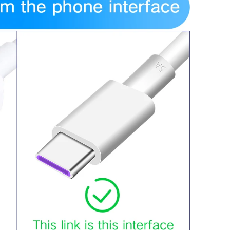
USB
3.1
Type-
C
Original
Supercharge
Super
Charger
Cable
количина