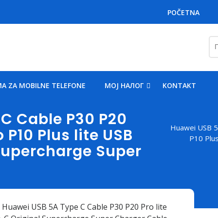
POČETNA
Пр
за
A ZA MOBILNE TELEFONE
MOJ НАЛОГ
KONTAKT
C Cable P30 P20
Huawei USB 5A
o P10 Plus lite USB
P10 Plus
 Supercharge Super
 Huawei USB 5A Type C Cable P30 P20 Pro lite