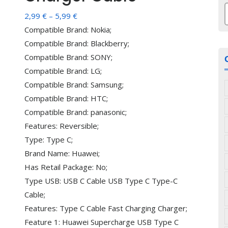
Распон
2,99
€
–
5,99
€
з
цена:
Compatible Brand: Nokia;
од
Compatible Brand: Blackberry;
2,99 €
Compatible Brand: SONY;
до
Compatible Brand: LG;
5,99 €
Compatible Brand: Samsung;
Compatible Brand: HTC;
Compatible Brand: panasonic;
Features: Reversible;
Type: Type C;
Brand Name: Huawei;
Has Retail Package: No;
Type USB: USB C Cable USB Type C Type-C
Cable;
Features: Type C Cable Fast Charging Charger;
Feature 1: Huawei Supercharge USB Type C