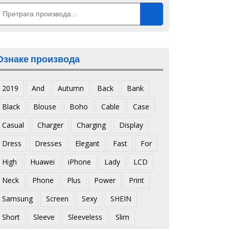
Претрага
а:
Ознаке производа
2019
And
Autumn
Back
Bank
Black
Blouse
Boho
Cable
Case
Casual
Charger
Charging
Display
Dress
Dresses
Elegant
Fast
For
High
Huawei
iPhone
Lady
LCD
Neck
Phone
Plus
Power
Print
Samsung
Screen
Sexy
SHEIN
Short
Sleeve
Sleeveless
Slim