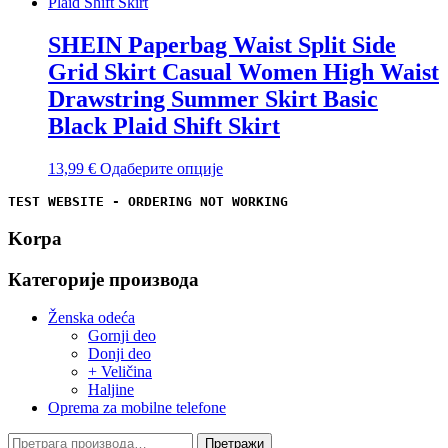
више
варијанти.
Опције
SHEIN Paperbag Waist Split Side
могу
Grid Skirt Casual Women High Waist
бити
изабране
Drawstring Summer Skirt Basic
на
Black Plaid Shift Skirt
страници
производа.
Овај
13,99
€
Одаберите опције
производ
TEST WEBSITE - ORDERING NOT WORKING
има
више
Korpa
варијанти.
Опције
могу
Категорије производа
бити
изабране
Ženska odeća
на
Gornji deo
страници
Donji deo
производа.
+ Veličina
Haljine
Oprema za mobilne telefone
Претрага
Претражи