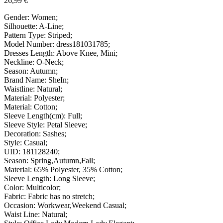
26,99
€
Gender: Women;
Silhouette: A-Line;
Pattern Type: Striped;
Model Number: dress181031785;
Dresses Length: Above Knee, Mini;
Neckline: O-Neck;
Season: Autumn;
Brand Name: SheIn;
Waistline: Natural;
Material: Polyester;
Material: Cotton;
Sleeve Length(cm): Full;
Sleeve Style: Petal Sleeve;
Decoration: Sashes;
Style: Casual;
UID: 181128240;
Season: Spring,Autumn,Fall;
Material: 65% Polyester, 35% Cotton;
Sleeve Length: Long Sleeve;
Color: Multicolor;
Fabric: Fabric has no stretch;
Occasion: Workwear,Weekend Casual;
Waist Line: Natural;