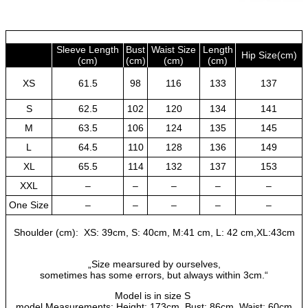
Lady
Dresses
количина
Sleeve Length
Bust
Waist Size
Length
Hip Size(cm)
(cm)
(cm)
(cm)
(cm)
XS
61.5
98
116
133
137
S
62.5
102
120
134
141
M
63.5
106
124
135
145
L
64.5
110
128
136
149
XL
65.5
114
132
137
153
XXL
–
–
–
–
–
One Size
–
–
–
–
–
Shoulder (cm): XS: 39cm, S: 40cm, M:41 cm, L: 42 cm,XL:43cm
„Size mearsured by ourselves,
sometimes has some errors, but always within 3cm.“
Model is in size S
model Measurements: Height: 173cm ,Bust: 86cm ,Waist: 60cm