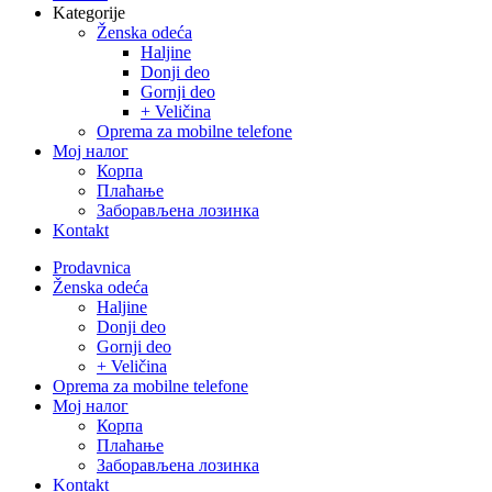
Kategorije
Ženska odeća
Haljine
Donji deo
Gornji deo
+ Veličina
Oprema za mobilne telefone
Moj налог
Корпа
Плаћање
Заборављена лозинка
Kontakt
Close
Prodavnica
Menu
Ženska odeća
Haljine
Donji deo
Gornji deo
+ Veličina
Oprema za mobilne telefone
Moj налог
Корпа
Плаћање
Заборављена лозинка
Kontakt