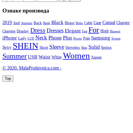
за:
Ознаке производа
2019
Black
Casual
Case
Charger
And
Back
Cable
Autumn
Bank
Blouse
Boho
For
Dress
Dresses
Elegant
High
Display
Charging
Fast
Huawei
Neck
Phone
Plus
iPhone
Samsung
Lady
Print
Power
Screen
LCD
SHEIN
Sleeve
Solid
Sexy
Spring
Short
Sleeveless
Slim
Women
Summer
Waist
USB
White
Xiaomi
© 2020. MalaProdavnica.com -
Top