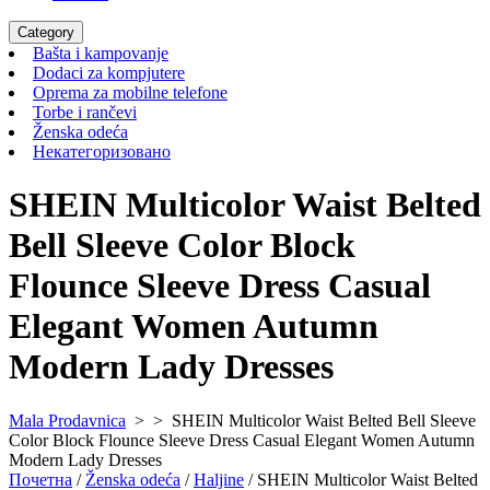
Category
Bašta
Bašta i kampovanje
i
Dodaci
Dodaci za kompjutere
kampovanje
za
Oprema
Oprema za mobilne telefone
Torbe
kompjutere
za
Torbe i rančevi
Ženska
i
mobilne
Ženska odeća
odeća
rančevi
Некатегоризовано
telefone
Некатегоризовано
SHEIN Multicolor Waist Belted
Bell Sleeve Color Block
Flounce Sleeve Dress Casual
Elegant Women Autumn
Modern Lady Dresses
Mala Prodavnica
> >
SHEIN Multicolor Waist Belted Bell Sleeve
Color Block Flounce Sleeve Dress Casual Elegant Women Autumn
Modern Lady Dresses
Почетна
/
Ženska odeća
/
Haljine
/ SHEIN Multicolor Waist Belted