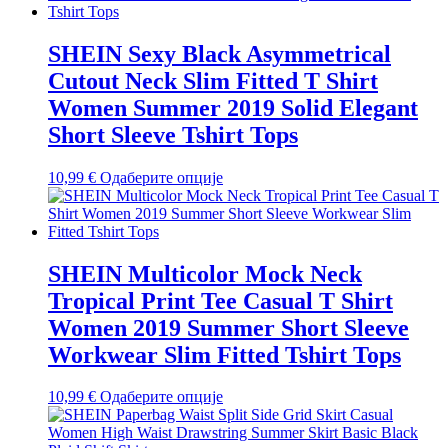
више
варијанти.
Опције
SHEIN Sexy Black Asymmetrical
могу
Cutout Neck Slim Fitted T Shirt
бити
изабране
Women Summer 2019 Solid Elegant
на
Short Sleeve Tshirt Tops
страници
производа.
Овај
10,99
€
Одаберите опције
производ
има
више
варијанти.
Опције
SHEIN Multicolor Mock Neck
могу
Tropical Print Tee Casual T Shirt
бити
изабране
Women 2019 Summer Short Sleeve
на
Workwear Slim Fitted Tshirt Tops
страници
производа.
Овај
10,99
€
Одаберите опције
производ
има