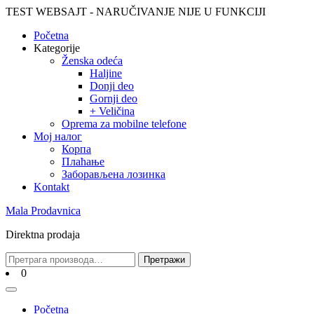
Skip
TEST WEBSAJT - NARUČIVANJE NIJE U FUNKCIJI
to
Početna
content
Skip
Kategorije
to
Ženska odeća
content
Haljine
Donji deo
Gornji deo
+ Veličina
Oprema za mobilne telefone
Moj налог
Корпа
Плаћање
Заборављена лозинка
Kontakt
Mala Prodavnica
Direktna prodaja
Претрага
Претражи
за:
Cart
0
Open
Menu
Početna