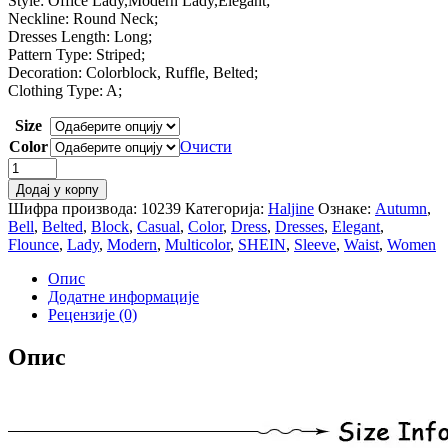
Style: Office Lady,Modern Lady,Elegant;
Neckline: Round Neck;
Dresses Length: Long;
Pattern Type: Striped;
Decoration: Colorblock, Ruffle, Belted;
Clothing Type: A;
Size
Color
Очисти
SHEIN
Multicolor
Додај у корпу
Waist
Шифра производа:
10239
Категорија:
Haljine
Ознаке:
Autumn
,
Belted
Bell
,
Belted
,
Block
,
Casual
,
Color
,
Dress
,
Dresses
,
Elegant
,
Bell
Flounce
,
Lady
,
Modern
,
Multicolor
,
SHEIN
,
Sleeve
,
Waist
,
Women
Sleeve
Color
Опис
Block
Додатне информације
Flounce
Рецензије (0)
Sleeve
Dress
Опис
Casual
Elegant
Women
Autumn
Modern