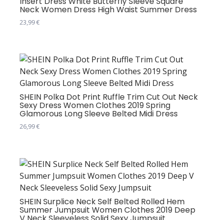
Insert Dress White Butterfly Sleeve Square
могу
Neck Women Dress High Waist Summer Dress
бити
23,99
€
изабране
Овај
на
производ
страници
има
производа.
више
варијанти.
Опције
SHEIN Polka Dot Print Ruffle Trim Cut Out Neck
Sexy Dress Women Clothes 2019 Spring
могу
Glamorous Long Sleeve Belted Midi Dress
бити
26,99
€
изабране
Овај
на
производ
страници
има
производа.
више
варијанти.
Опције
SHEIN Surplice Neck Self Belted Rolled Hem
Summer Jumpsuit Women Clothes 2019 Deep
могу
V Neck Sleeveless Solid Sexy Jumpsuit