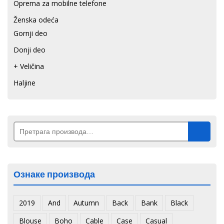
Oprema za mobilne telefone
Ženska odeća
Gornji deo
Donji deo
+ Veličina
Haljine
Претрага
за:
Ознаке производа
2019
And
Autumn
Back
Bank
Black
Blouse
Boho
Cable
Case
Casual