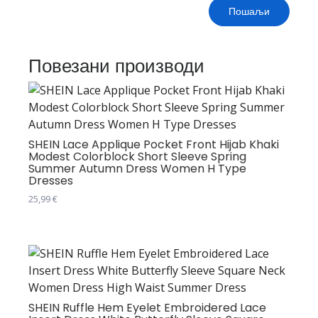
Повезани производи
SHEIN Lace Applique Pocket Front Hijab Khaki
Modest Colorblock Short Sleeve Spring
Summer Autumn Dress Women H Type
Dresses
25,99
€
Овај
производ
има
више
варијанти.
Опције
SHEIN Ruffle Hem Eyelet Embroidered Lace