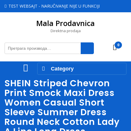
Skip
TEST WEBSAJT - NARUČIVANJE NIJE U FUNKCIJI
to
content
Mala Prodavnica
Skip
to
Direktna prodaja
content
Претрага
0
Cart
за:
Open
Category
Menu
SHEIN Striped Chevron
Print Smock Maxi Dress
Women Casual Short
Sleeve Summer Dress
Round Neck Cotton Lady