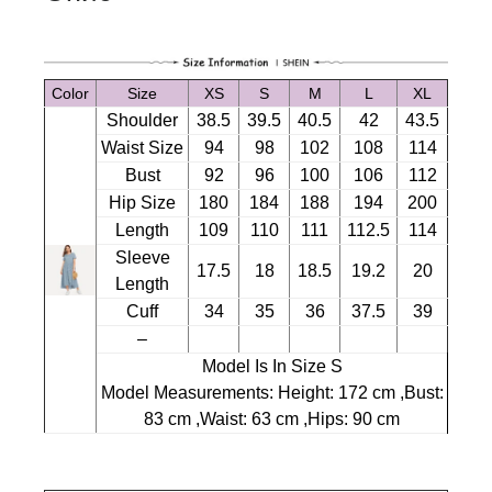
Cotton
Lady
A
Line
Color
Size
XS
S
M
L
XL
Long
Shoulder
38.5
39.5
40.5
42
43.5
Dress
Waist Size
94
98
102
108
114
количина
Bust
92
96
100
106
112
Hip Size
180
184
188
194
200
Length
109
110
111
112.5
114
Sleeve
17.5
18
18.5
19.2
20
Length
Cuff
34
35
36
37.5
39
–
Model Is In Size S
Model Measurements: Height: 172 cm ,Bust:
83 cm ,Waist: 63 cm ,Hips: 90 cm