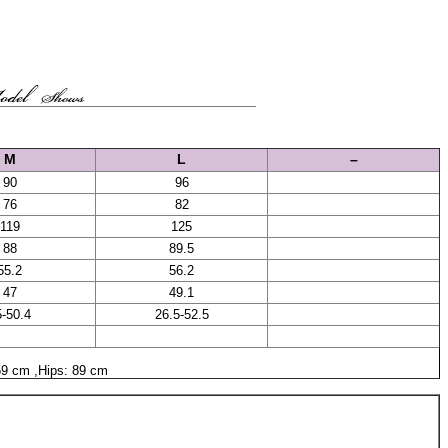
M
L
–
90
96
76
82
119
125
88
89.5
55.2
56.2
47
49.1
5-50.4
26.5-52.5
59 cm ,Hips: 89 cm