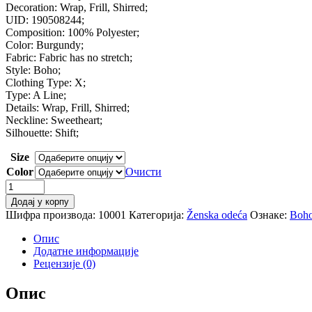
Decoration: Wrap, Frill, Shirred;
UID: 190508244;
Composition: 100% Polyester;
Color: Burgundy;
Fabric: Fabric has no stretch;
Style: Boho;
Clothing Type: X;
Type: A Line;
Details: Wrap, Frill, Shirred;
Neckline: Sweetheart;
Silhouette: Shift;
Size
Color
Очисти
SHEIN
Surplice
Додај у корпу
Neck
Шифра производа:
10001
Категорија:
Ženska odeća
Ознаке:
Boh
Gathered
Sleeve
Опис
Dress
Додатне информације
Burgundy
Рецензије (0)
Women
Wrap
Опис
Sweetheart
Dress