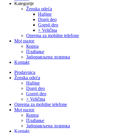
Kategorije
Ženska odeća
Haljine
Donji deo
Gornji deo
+ Veličina
Oprema za mobilne telefone
Moj налог
Корпа
Плаћање
Заборављена лозинка
Kontakt
Close
Prodavnica
Menu
Ženska odeća
Haljine
Donji deo
Gornji deo
+ Veličina
Oprema za mobilne telefone
Moj налог
Корпа
Плаћање
Заборављена лозинка
Kontakt