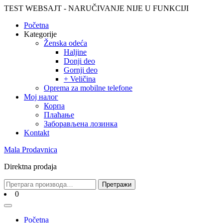
Skip
TEST WEBSAJT - NARUČIVANJE NIJE U FUNKCIJI
to
Početna
content
Skip
Kategorije
to
Ženska odeća
content
Haljine
Donji deo
Gornji deo
+ Veličina
Oprema za mobilne telefone
Moj налог
Корпа
Плаћање
Заборављена лозинка
Kontakt
Mala Prodavnica
Direktna prodaja
Претрага
Претражи
за:
Cart
0
Open
Menu
Početna