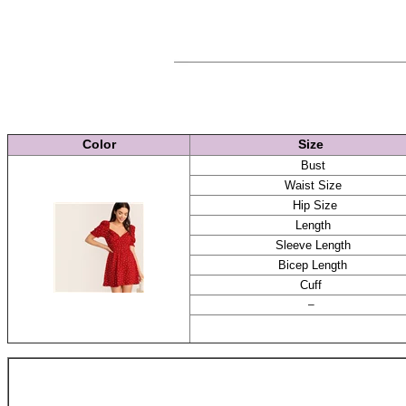
Boho
Short
Sleeve
High
Waist
Summer
Dress
количина
Color
Size
Bust
Waist Size
Hip Size
Length
Sleeve Length
Bicep Length
Cuff
–