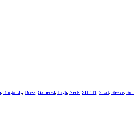
o
,
Burgundy
,
Dress
,
Gathered
,
High
,
Neck
,
SHEIN
,
Short
,
Sleeve
,
Sum