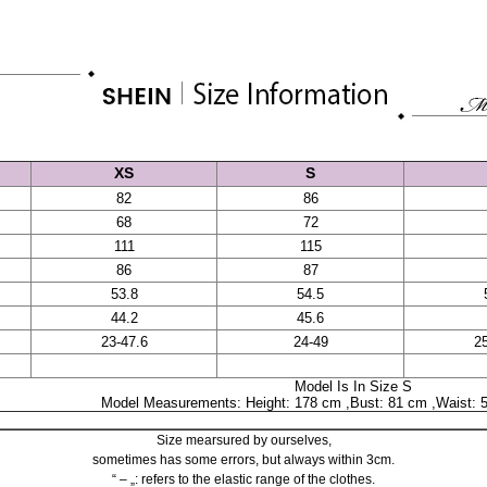
XS
S
82
86
68
72
111
115
86
87
53.8
54.5
44.2
45.6
23-47.6
24-49
2
Model Is In Size S
Model Measurements:
Height: 178 cm ,Bust: 81 cm ,Waist: 
Size mearsured by ourselves,
sometimes has some errors, but always within 3cm.
“ – „: refers to the elastic range of the clothes.