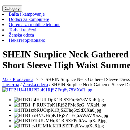
Category
Bašta
Bašta i kampovanje
i
Dodaci
Dodaci za kompjutere
kampovanje
za
Oprema
Oprema za mobilne telefone
Torbe
kompjutere
za
Torbe i rančevi
Ženska
i
mobilne
Ženska odeća
odeća
rančevi
Некатегоризовано
telefone
Некатегоризовано
SHEIN Surplice Neck Gathered
Short Sleeve High Waist Summe
Mala Prodavnica
> >
SHEIN Surplice Neck Gathered Sleeve Dress
Почетна
/
Ženska odeća
/ SHEIN Surplice Neck Gathered Sleeve D