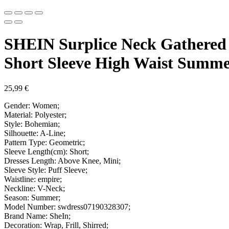
SHEIN Surplice Neck Gathered
Short Sleeve High Waist Summe
25,99
€
Gender: Women;
Material: Polyester;
Style: Bohemian;
Silhouette: A-Line;
Pattern Type: Geometric;
Sleeve Length(cm): Short;
Dresses Length: Above Knee, Mini;
Sleeve Style: Puff Sleeve;
Waistline: empire;
Neckline: V-Neck;
Season: Summer;
Model Number: swdress07190328307;
Brand Name: SheIn;
Decoration: Wrap, Frill, Shirred;