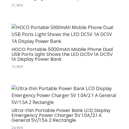
31,99
€
HOCO Portable 5000mAh Mobile Phone Dual
USB Ports Light Shows the LED DC5V 1A DC5V
1A Display Power Bank
15,99
€
Овај
производ
има
више
варијанти.
Опције
Ultra-thin Portable Power Bank LCD Display
Emergency Power Charger 5V 1.0A/2.1 A
могу
General 5V/1.5A 2 Rectangle
бити
24,99
€