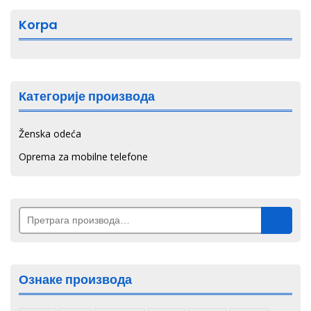
на
страници
Korpa
производа.
Категорије производа
Ženska odeća
Oprema za mobilne telefone
Претрага
за:
Ознаке производа