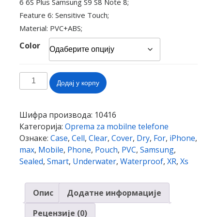
6 6S Plus Samsung S9 S8 Note 8;
Feature 6: Sensitive Touch;
Material: PVC+ABS;
Color
Waterproof
Додај у корпу
Mobile
Phone
Case
Шифра производа:
10416
For
Категорија:
Oprema za mobilne telefone
iPhone
Ознаке:
Case
,
Cell
,
Clear
,
Cover
,
Dry
,
For
,
iPhone
,
X
max
,
Mobile
,
Phone
,
Pouch
,
PVC
,
Samsung
,
Xs
Sealed
,
Smart
,
Underwater
,
Waterproof
,
XR
,
Xs
Max
Xr
Опис
Додатне информације
8
7
Рецензије (0)