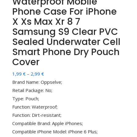
Waterproof Mobile
Phone Case For iPhone
X Xs Max Xr 8 7
Samsung S9 Clear PVC
Sealed Underwater Cell
Smart Phone Dry Pouch
Cover
Распон
1,99
€
–
2,99
€
цена:
Brand Name: Oppselve;
од
Retail Package: No;
1,99 €
Type: Pouch;
до
Function: Waterproof;
2,99 €
Function: Dirt-resistant;
Compatible Brand: Apple iPhones;
Compatible iPhone Model: iPhone 6 Plus;