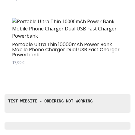
изабране
Овај
на
производ
страници
има
производа.
више
варијанти.
Опције
Portable Ultra Thin 10000mAh Power Bank
Mobile Phone Charger Dual USB Fast Charger
могу
Powerbank
бити
17,99
€
изабране
Овај
на
производ
страници
има
производа.
више
варијанти.
TEST WEBSITE - ORDERING NOT WORKING
Опције
могу
бити
изабране