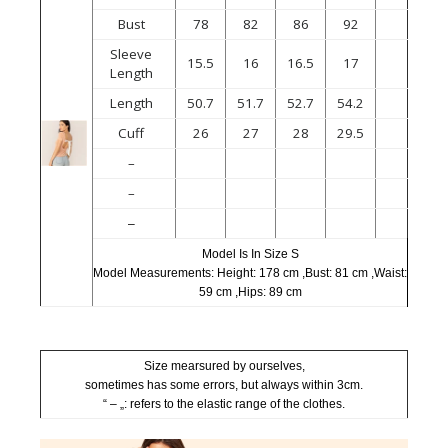
T-
Bust
78
82
86
92
shirts
Sleeve
15.5
16
16.5
17
количина
Length
Length
50.7
51.7
52.7
54.2
Cuff
26
27
28
29.5
–
–
–
Model Is In Size S
Model Measurements: Height: 178 cm ,Bust: 81 cm ,Waist:
59 cm ,Hips: 89 cm
Size mearsured by ourselves,
sometimes has some errors, but always within 3cm.
“ – „: refers to the elastic range of the clothes.