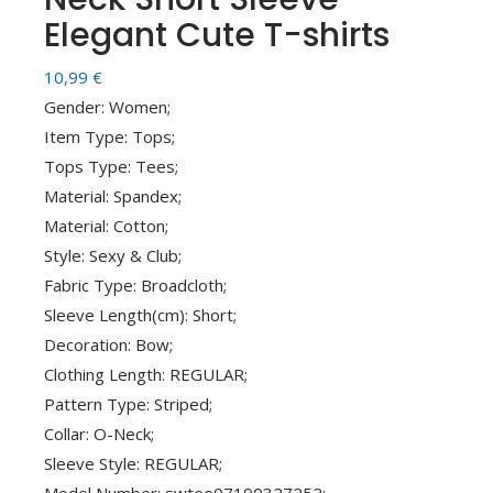
Elegant Cute T-shirts
10,99
€
Gender: Women;
Item Type: Tops;
Tops Type: Tees;
Material: Spandex;
Material: Cotton;
Style: Sexy & Club;
Fabric Type: Broadcloth;
Sleeve Length(cm): Short;
Decoration: Bow;
Clothing Length: REGULAR;
Pattern Type: Striped;
Collar: O-Neck;
Sleeve Style: REGULAR;