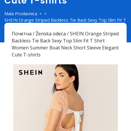
Cute T-shirts
Mala Prodavnica
> >
SHEIN Orange Striped Backless Tie Back Sexy Top Slim Fit T
Shirt Women Summer Boat Neck Short Sleeve Elegant Cute
T-shirts
Почетна
/
Ženska odeća
/ SHEIN Orange Striped
Backless Tie Back Sexy Top Slim Fit T Shirt
Women Summer Boat Neck Short Sleeve Elegant
Cute T-shirts