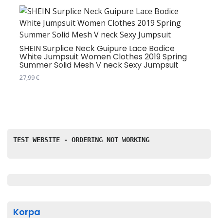
страници
има
производа.
више
варијанти.
Опције
SHEIN Surplice Neck Guipure Lace Bodice
White Jumpsuit Women Clothes 2019 Spring
могу
Summer Solid Mesh V neck Sexy Jumpsuit
бити
27,99
€
изабране
Овај
на
производ
страници
има
производа.
више
варијанти.
TEST WEBSITE - ORDERING NOT WORKING
Опције
могу
бити
изабране
на
страници
Korpa