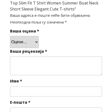
Top Slim Fit T Shirt Women Summer Boat Neck
Short Sleeve Elegant Cute T-shirts“
Ваша адреса е-поште неће бити објављена.
Неопходна поља су означена
*
Ваша оцена
*
Ваша рецензија
*
Име
*
Е-пошта
*