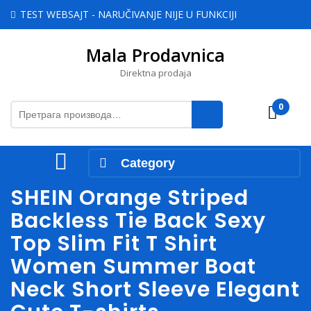
Skip
TEST WEBSAJT - NARUČIVANJE NIJE U FUNKCIJI
to
content
Mala Prodavnica
Skip
to
Direktna prodaja
content
Претрага
0
Cart
за:
Open
Category
Menu
SHEIN Orange Striped
Backless Tie Back Sexy
Top Slim Fit T Shirt
Women Summer Boat
Neck Short Sleeve Elegant