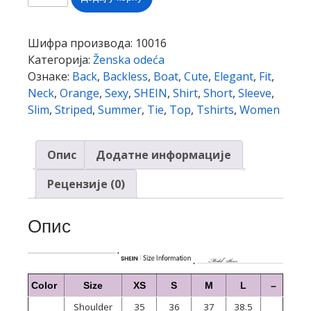
Orange
Striped
Backless
Шифра производа:
10016
Tie
Категорија:
Ženska odeća
Back
Ознаке:
Back
,
Backless
,
Boat
,
Cute
,
Elegant
,
Fit
,
Sexy
Neck
,
Orange
,
Sexy
,
SHEIN
,
Shirt
,
Short
,
Sleeve
,
Top
Slim
,
Striped
,
Summer
,
Tie
,
Top
,
Tshirts
,
Women
Slim
Fit
Опис
Додатне информације
T
Shirt
Рецензије (0)
Women
Summer
Опис
Boat
Neck
Short
Sleeve
Color
Size
XS
S
M
L
–
Elegant
Cute
Shoulder
35
36
37
38.5